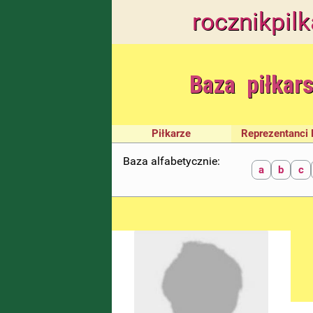
rocznik
pilk
Baza piłkar
Piłkarze
Reprezentanci 
Baza alfabetycznie:
a
b
c