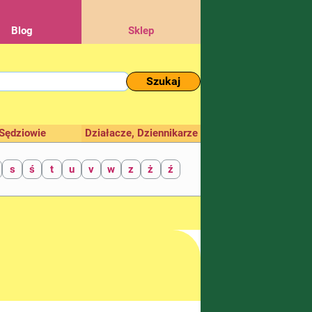
Blog
Sklep
Szukaj
Sędziowie
Działacze, Dziennikarze
s
ś
t
u
v
w
z
ż
ź