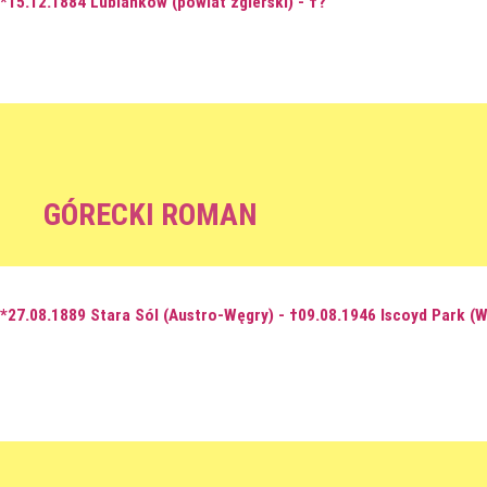
*15.12.1884 Lubianków (powiat zgierski) - †?
GÓRECKI ROMAN
*27.08.1889 Stara Sól (Austro-Węgry) - †09.08.1946 Iscoyd Park (Wa