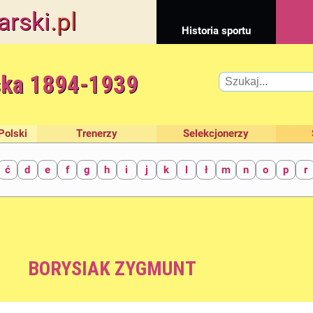
arski
.pl
Historia sportu
ska 1894-1939
Polski
Trenerzy
Selekcjonerzy
ć
d
e
f
g
h
i
j
k
l
ł
m
n
o
p
r
BORYSIAK ZYGMUNT