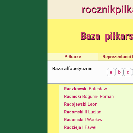
rocznik
pilk
Baza piłkar
Piłkarze
Reprezentanci 
Baza alfabetycznie:
a
b
c
Raczkowski
Bolesław
Radnicki
Bogumił Roman
Radojewski
Leon
Radomski
II Lucjan
Radomski
I Wacław
Radzieja
I Paweł