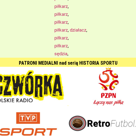
,
piłkarz
,
piłkarz
,
piłkarz
,
,
piłkarz
działacz
,
piłkarz
,
piłkarz
,
sędzia
PATRONI MEDIALNI nad serią HISTORIA SPORTU