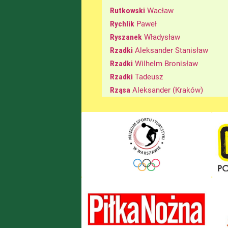
Rutkowski
Wacław
Rychlik
Paweł
Ryszanek
Władysław
Rzadki
Aleksander Stanisław
Rzadki
Wilhelm Bronisław
Rzadki
Tadeusz
Rząsa
Aleksander (Kraków)