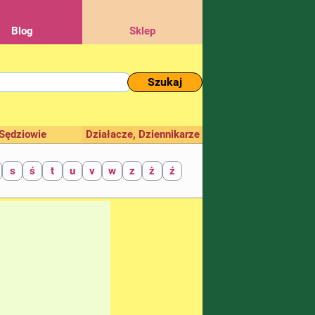
Blog
Sklep
Szukaj
Sędziowie
Działacze, Dziennikarze
s
ś
t
u
v
w
z
ż
ź