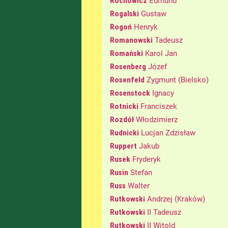
Rochowicz
Edmund
Rogalski
Gustaw
Rogoń
Henryk
Romanowski
Tadeusz
Romański
Karol Jan
Rosenberg
Józef
Rosenfeld
Zygmunt (Bielsko)
Rosenstock
Ignacy
Rotnicki
Franciszek
Rozdół
Włodzimierz
Rudnicki
Lucjan Zdzisław
Ruppert
Jakub
Rusek
Fryderyk
Rusin
Stefan
Russ
Walter
Rutkowski
Andrzej (Kraków)
Rutkowski
II Tadeusz
Rutkowski
II Witold