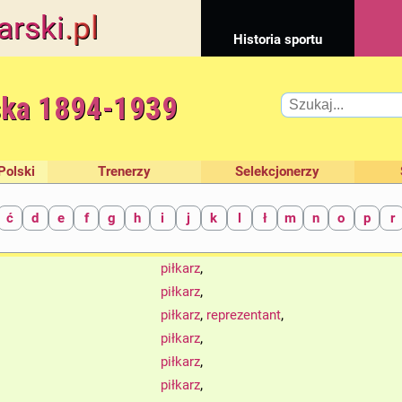
arski
.pl
Historia sportu
ska 1894-1939
Polski
Trenerzy
Selekcjonerzy
ć
d
e
f
g
h
i
j
k
l
ł
m
n
o
p
r
,
piłkarz
,
piłkarz
,
,
piłkarz
reprezentant
,
piłkarz
,
piłkarz
,
piłkarz