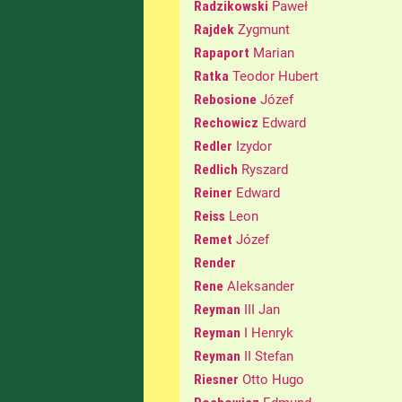
Radzikowski
Paweł
Rajdek
Zygmunt
Rapaport
Marian
Ratka
Teodor Hubert
Rebosione
Józef
Rechowicz
Edward
Redler
Izydor
Redlich
Ryszard
Reiner
Edward
Reiss
Leon
Remet
Józef
Render
Rene
Aleksander
Reyman
III Jan
Reyman
I Henryk
Reyman
II Stefan
Riesner
Otto Hugo