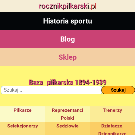
rocznik
pilkarski
.pl
Historia sportu
Blog
Sklep
Baza piłkarska 1894-1939
Szukaj
Piłkarze
Reprezentanci
Trenerzy
Polski
Selekcjonerzy
Sędziowie
Działacze,
Dziennikarze