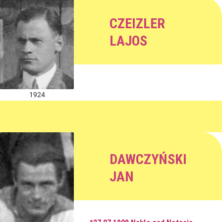
CZEIZLER
LAJOS
1924
DAWCZYŃSKI
JAN