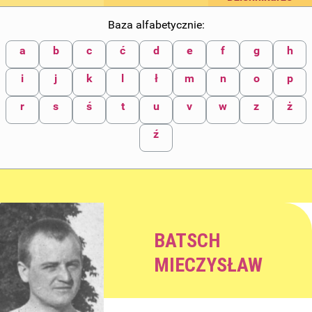
Baza alfabetycznie:
a
b
c
ć
d
e
f
g
h
i
j
k
l
ł
m
n
o
p
r
s
ś
t
u
v
w
z
ż
ź
BATSCH
MIECZYSŁAW