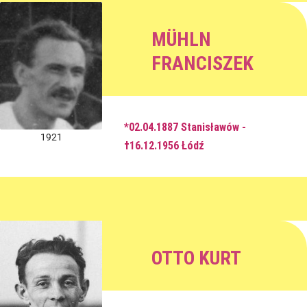
MÜHLN
FRANCISZEK
*02.04.1887 Stanisławów -
1921
†16.12.1956 Łódź
OTTO KURT