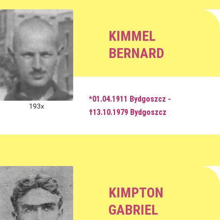
KIMMEL
BERNARD
*01.04.1911 Bydgoszcz -
193x
†13.10.1979 Bydgoszcz
KIMPTON
GABRIEL