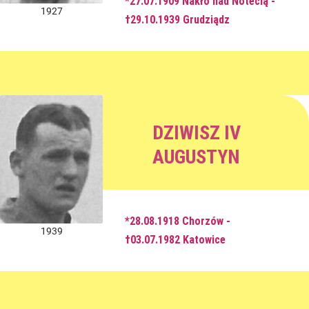
*27.07.1909 Nakło nad Notecią -
1927
†29.10.1939 Grudziądz
DZIWISZ IV
AUGUSTYN
*28.08.1918 Chorzów -
1939
†03.07.1982 Katowice