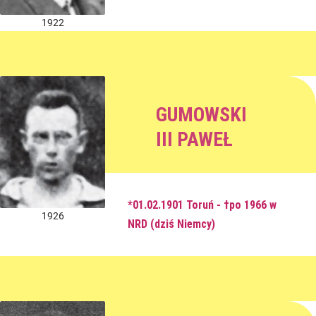
1922
GUMOWSKI
III PAWEŁ
*01.02.1901 Toruń - †po 1966 w
1926
NRD (dziś Niemcy)