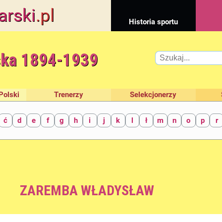
arski
.pl
Historia sportu
ska 1894-1939
Polski
Trenerzy
Selekcjonerzy
ć
d
e
f
g
h
i
j
k
l
ł
m
n
o
p
r
ZAREMBA WŁADYSŁAW