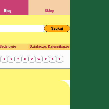
Blog
Sklep
Szukaj
Sędziowie
Działacze, Dziennikarze
s
ś
t
u
v
w
z
ż
ź