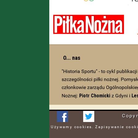
O... nas
"Historia Sportu" - to cykl publikacj
szczególności piłki nożnej. Pomysł
członkowie zarządu Ogólnopolskieg
Piotr Chomicki
Le
Nożnej:
z Gdyni i
Copy
Używamy cookies. Zapisywanie cooki