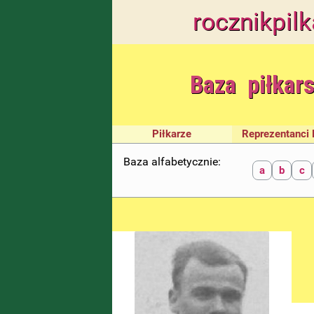
rocznik
pilk
Baza piłkar
Piłkarze
Reprezentanci 
Baza alfabetycznie:
a
b
c