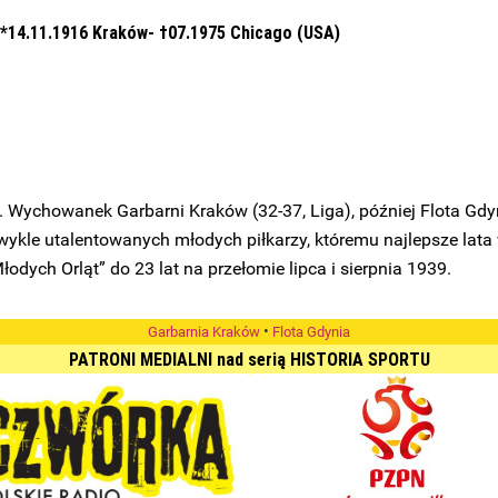
*14.11.1916 Kraków- †07.1975 Chicago (USA)
ychowanek Garbarni Kraków (32-37, Liga), później Flota Gdyn
ezwykle utalentowanych młodych piłkarzy, któremu najlepsze lata
dych Orląt” do 23 lat na przełomie lipca i sierpnia 1939.
•
Garbarnia Kraków
Flota Gdynia
PATRONI MEDIALNI nad serią HISTORIA SPORTU