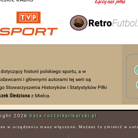
i dotyczący historii polskiego sportu, a w
odawcami i głównymi autorami tej serii są
o Stowarzyszenia Historyków i Statystyków Piłki
szek Śledziona
z Mielca.
baza.rocznikpilkarski.pl
right
2026
es w urządzeniu masz włączone. Możesz to zmienić w ust
!