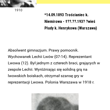
1910
*14.09.1893 Trościaniec k.
Niemirowa - †??.??.193? ?wieś
Płudy k. Henrykowa (Warszawa)
Absolwent gimnazjum. Prawy pomocnik.
Wychowanek Lechii Lwów (07-14). Reprezentant
Lwowa (12). Był jednym z czterech braci, grających w
zespole Lechii. Wyróżniając się solidną grą na
lwowskich boiskach, otrzymał szansę gry w
reprezentacji Lwowa. Polonia Warszawa w 1918 r.