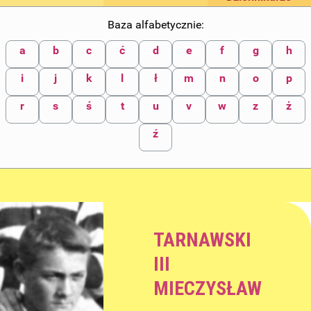
Baza alfabetycznie:
a
b
c
ć
d
e
f
g
h
i
j
k
l
ł
m
n
o
p
r
s
ś
t
u
v
w
z
ż
ź
TARNAWSKI
III
MIECZYSŁAW