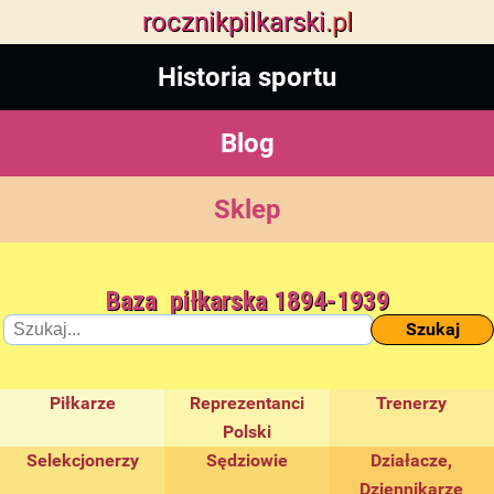
rocznik
pilkarski
.pl
Historia sportu
Blog
Sklep
Baza piłkarska 1894-1939
Szukaj
Piłkarze
Reprezentanci
Trenerzy
Polski
Selekcjonerzy
Sędziowie
Działacze,
Dziennikarze