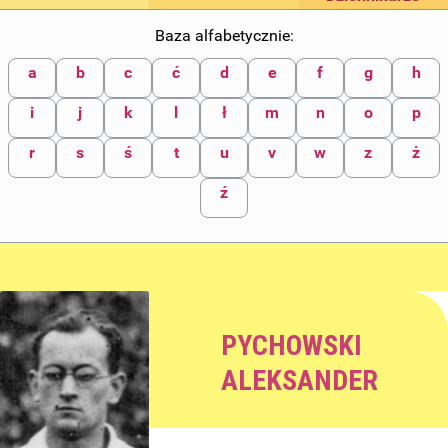
Baza alfabetycznie:
a
b
c
ć
d
e
f
g
h
i
j
k
l
ł
m
n
o
p
r
s
ś
t
u
v
w
z
ż
ź
PYCHOWSKI
ALEKSANDER