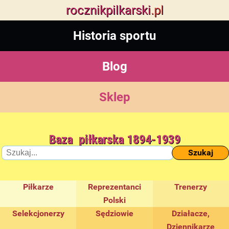
rocznik
pilkarski
.pl
Historia sportu
Blog
Sklep
Baza piłkarska 1894-1939
Szukaj
Piłkarze
Reprezentanci
Trenerzy
Polski
Selekcjonerzy
Sędziowie
Działacze,
Dziennikarze