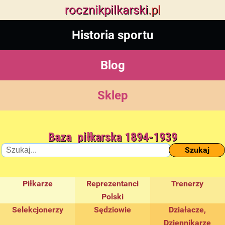
rocznik
pilkarski
.pl
Historia sportu
Blog
Sklep
Baza piłkarska 1894-1939
Szukaj
Piłkarze
Reprezentanci
Trenerzy
Polski
Selekcjonerzy
Sędziowie
Działacze,
Dziennikarze