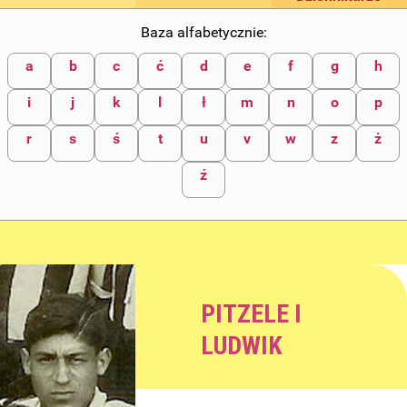
Baza alfabetycznie:
a
b
c
ć
d
e
f
g
h
i
j
k
l
ł
m
n
o
p
r
s
ś
t
u
v
w
z
ż
ź
PITZELE I
LUDWIK