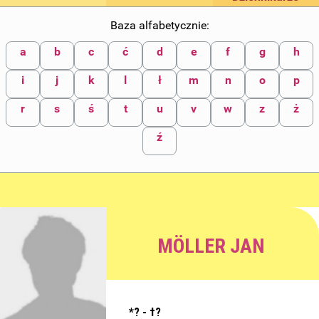
Baza alfabetycznie:
a
b
c
ć
d
e
f
g
h
i
j
k
l
ł
m
n
o
p
r
s
ś
t
u
v
w
z
ż
ź
MÖLLER JAN
*? - †?