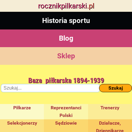
rocznik
pilkarski
.pl
Historia sportu
Blog
Sklep
Baza piłkarska 1894-1939
Szukaj
Piłkarze
Reprezentanci
Trenerzy
Polski
Selekcjonerzy
Sędziowie
Działacze,
Dziennikarze