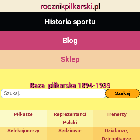
rocznik
pilkarski
.pl
Historia sportu
Blog
Sklep
Baza piłkarska 1894-1939
Szukaj
Piłkarze
Reprezentanci
Trenerzy
Polski
Selekcjonerzy
Sędziowie
Działacze,
Dziennikarze