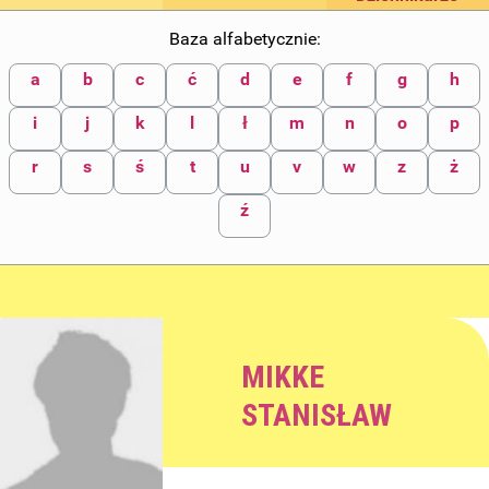
Baza alfabetycznie:
a
b
c
ć
d
e
f
g
h
i
j
k
l
ł
m
n
o
p
r
s
ś
t
u
v
w
z
ż
ź
MIKKE
STANISŁAW