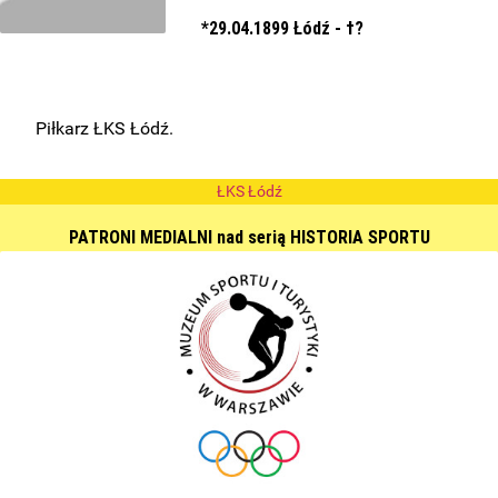
*29.04.1899 Łódź - †?
Piłkarz ŁKS Łódź.
ŁKS Łódź
PATRONI MEDIALNI nad serią HISTORIA SPORTU