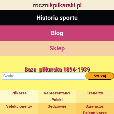
rocznik
pilkarski
.pl
Historia sportu
Blog
Sklep
Baza piłkarska 1894-1939
Szukaj
Piłkarze
Reprezentanci
Trenerzy
Polski
Selekcjonerzy
Sędziowie
Działacze,
Dziennikarze