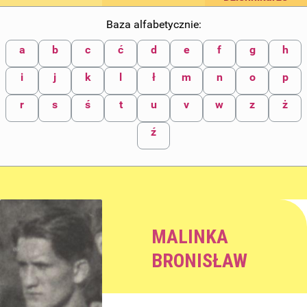
Baza alfabetycznie:
a
b
c
ć
d
e
f
g
h
i
j
k
l
ł
m
n
o
p
r
s
ś
t
u
v
w
z
ż
ź
MALINKA
BRONISŁAW