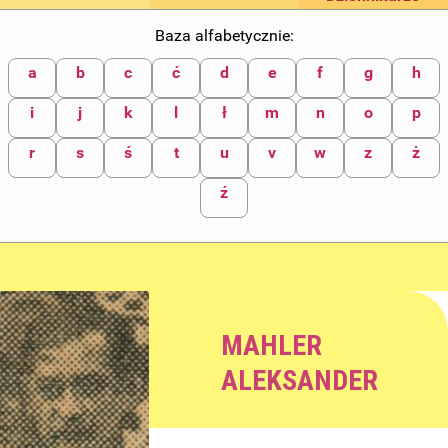
Baza alfabetycznie:
a
b
c
ć
d
e
f
g
h
i
j
k
l
ł
m
n
o
p
r
s
ś
t
u
v
w
z
ż
ź
MAHLER
ALEKSANDER