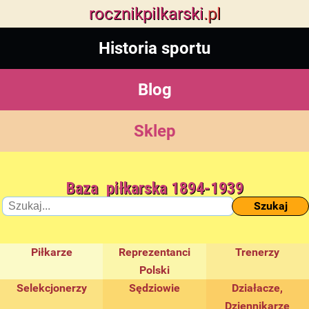
rocznik
pilkarski
.pl
Historia sportu
Blog
Sklep
Baza piłkarska 1894-1939
Szukaj
Piłkarze
Reprezentanci
Trenerzy
Polski
Selekcjonerzy
Sędziowie
Działacze,
Dziennikarze