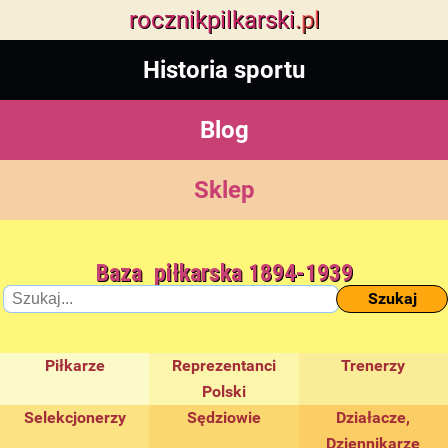
rocznik
pilkarski
.pl
Historia sportu
Blog
Sklep
Baza piłkarska 1894-1939
Szukaj
Piłkarze
Reprezentanci
Trenerzy
Polski
Selekcjonerzy
Sędziowie
Działacze,
Dziennikarze