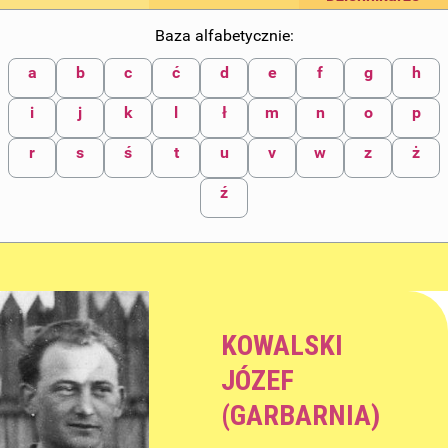
Baza alfabetycznie:
a
b
c
ć
d
e
f
g
h
i
j
k
l
ł
m
n
o
p
r
s
ś
t
u
v
w
z
ż
ź
KOWALSKI
JÓZEF
(GARBARNIA)